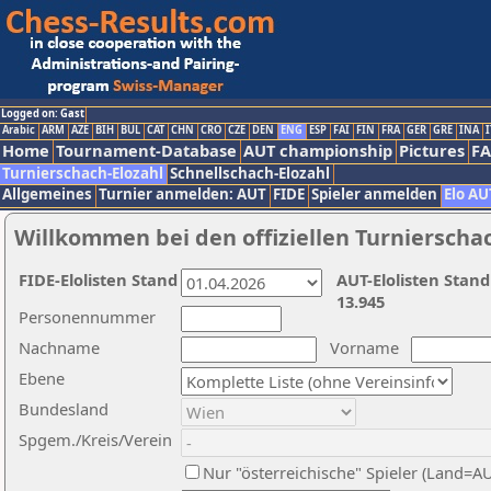
Logged on: Gast
Arabic
ARM
AZE
BIH
BUL
CAT
CHN
CRO
CZE
DEN
ENG
ESP
FAI
FIN
FRA
GER
GRE
INA
I
Home
Tournament-Database
AUT championship
Pictures
F
Turnierschach-Elozahl
Schnellschach-Elozahl
Allgemeines
Turnier anmelden: AUT
FIDE
Spieler anmelden
Elo AU
Willkommen bei den offiziellen Turnierscha
FIDE-Elolisten Stand
AUT-Elolisten Stand
13.945
Personennummer
Nachname
Vorname
Ebene
Bundesland
Spgem./Kreis/Verein
Nur "österreichische" Spieler (Land=A