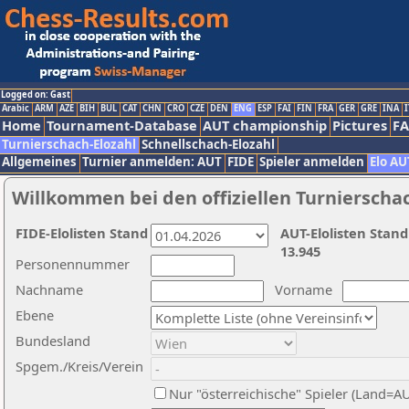
Logged on: Gast
Arabic
ARM
AZE
BIH
BUL
CAT
CHN
CRO
CZE
DEN
ENG
ESP
FAI
FIN
FRA
GER
GRE
INA
I
Home
Tournament-Database
AUT championship
Pictures
F
Turnierschach-Elozahl
Schnellschach-Elozahl
Allgemeines
Turnier anmelden: AUT
FIDE
Spieler anmelden
Elo AU
Willkommen bei den offiziellen Turnierscha
FIDE-Elolisten Stand
AUT-Elolisten Stand
13.945
Personennummer
Nachname
Vorname
Ebene
Bundesland
Spgem./Kreis/Verein
Nur "österreichische" Spieler (Land=A