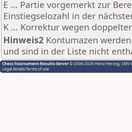
E ... Partie vorgemerkt zur Be
Einstiegselozahl in der nächst
K ... Korrektur wegen doppelt
Hinweis2
Kontumazen werden g
und sind in der Liste nicht enth
Chess-Tournament-Results-Server
© 2006-2026 Heinz Herzog
, CMS-
Legal details/Terms of use