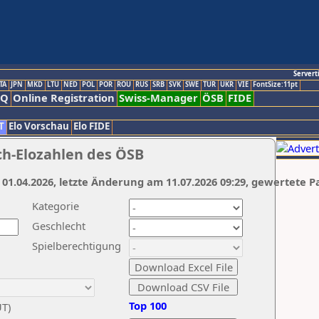
Servert
TA
JPN
MKD
LTU
NED
POL
POR
ROU
RUS
SRB
SVK
SWE
TUR
UKR
VIE
FontSize:11pt
AQ
Online Registration
Swiss-Manager
ÖSB
FIDE
T
Elo Vorschau
Elo FIDE
ch-Elozahlen des ÖSB
 01.04.2026, letzte Änderung am 11.07.2026 09:29, gewertete P
Kategorie
Geschlecht
Spielberechtigung
Top 100
UT)