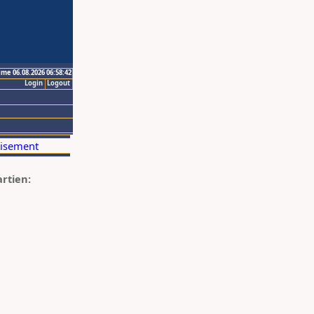
ime 06.08.2026 06:58:42
Login
Logout
artien: