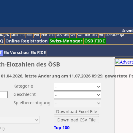
Servert
TA
JPN
MKD
LTU
NED
POL
POR
ROU
RUS
SRB
SVK
SWE
TUR
UKR
VIE
FontSize:11pt
AQ
Online Registration
Swiss-Manager
ÖSB
FIDE
T
Elo Vorschau
Elo FIDE
ch-Elozahlen des ÖSB
 01.04.2026, letzte Änderung am 11.07.2026 09:29, gewertete P
Kategorie
Geschlecht
Spielberechtigung
Top 100
UT)