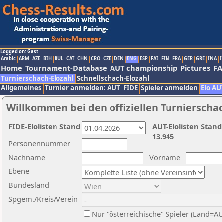
Logged on: Gast
Arabic
ARM
AZE
BIH
BUL
CAT
CHN
CRO
CZE
DEN
ENG
ESP
FAI
FIN
FRA
GER
GRE
INA
I
Home
Tournament-Database
AUT championship
Pictures
F
Turnierschach-Elozahl
Schnellschach-Elozahl
Allgemeines
Turnier anmelden: AUT
FIDE
Spieler anmelden
Elo AU
Willkommen bei den offiziellen Turnierscha
FIDE-Elolisten Stand
AUT-Elolisten Stand
13.945
Personennummer
Nachname
Vorname
Ebene
Bundesland
Spgem./Kreis/Verein
Nur "österreichische" Spieler (Land=A