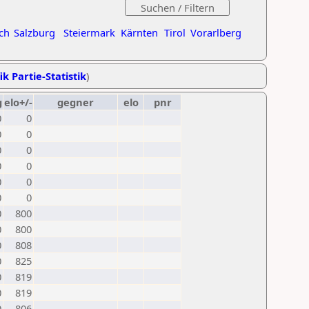
ch
Salzburg
Steiermark
Kärnten
Tirol
Vorarlberg
ik Partie-Statistik
)
g
elo+/-
gegner
elo
pnr
0
0
0
0
0
0
0
0
0
0
0
0
0
800
0
800
0
808
0
825
0
819
0
819
0
806