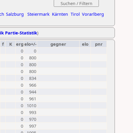
ch
Salzburg
Steiermark
Kärnten
Tirol
Vorarlberg
ik Partie-Statistik
)
f
K
erg
elo+/-
gegner
elo
pnr
0
0
0
800
0
800
0
800
0
834
0
966
0
944
0
961
0
1010
0
993
0
970
0
997
0
1005