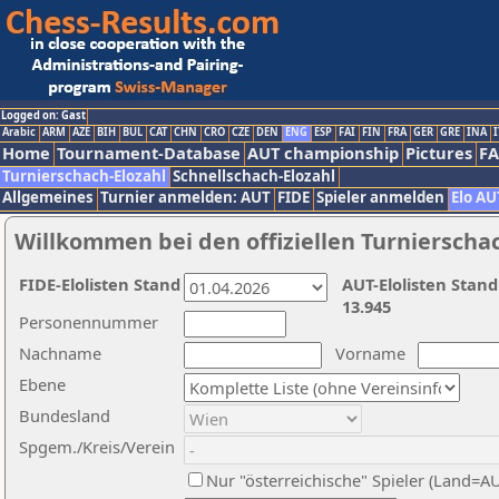
Logged on: Gast
Arabic
ARM
AZE
BIH
BUL
CAT
CHN
CRO
CZE
DEN
ENG
ESP
FAI
FIN
FRA
GER
GRE
INA
I
Home
Tournament-Database
AUT championship
Pictures
F
Turnierschach-Elozahl
Schnellschach-Elozahl
Allgemeines
Turnier anmelden: AUT
FIDE
Spieler anmelden
Elo AU
Willkommen bei den offiziellen Turnierscha
FIDE-Elolisten Stand
AUT-Elolisten Stand
13.945
Personennummer
Nachname
Vorname
Ebene
Bundesland
Spgem./Kreis/Verein
Nur "österreichische" Spieler (Land=A