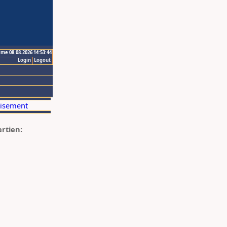
ime 08.08.2026 14:53:44
Login
Logout
artien: