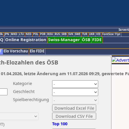
Servert
TA
JPN
MKD
LTU
NED
POL
POR
ROU
RUS
SRB
SVK
SWE
TUR
UKR
VIE
FontSize:11pt
AQ
Online Registration
Swiss-Manager
ÖSB
FIDE
T
Elo Vorschau
Elo FIDE
ch-Elozahlen des ÖSB
 01.04.2026, letzte Änderung am 11.07.2026 09:29, gewertete P
Kategorie
Geschlecht
Spielberechtigung
Top 100
UT)