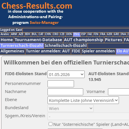
Logged on: Gast
Arabic
ARM
AZE
BIH
BUL
CAT
CHN
CRO
CZE
DEN
ENG
ESP
FAI
FIN
FRA
GER
GRE
INA
I
Home
Tournament-Database
AUT championship
Pictures
F
Turnierschach-Elozahl
Schnellschach-Elozahl
Allgemeines
Turnier anmelden: AUT
FIDE
Spieler anmelden
Elo AU
Willkommen bei den offiziellen Turnierscha
FIDE-Elolisten Stand
AUT-Elolisten Stand
13.945
Personennummer
Nachname
Vorname
Ebene
Bundesland
Spgem./Kreis/Verein
Nur "österreichische" Spieler (Land=A