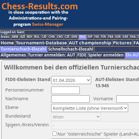
Logged on: Gast
Arabic
ARM
AZE
BIH
BUL
CAT
CHN
CRO
CZE
DEN
ENG
ESP
FAI
FIN
FRA
GER
GRE
INA
I
Home
Tournament-Database
AUT championship
Pictures
F
Turnierschach-Elozahl
Schnellschach-Elozahl
Allgemeines
Turnier anmelden: AUT
FIDE
Spieler anmelden
Elo AU
Willkommen bei den offiziellen Turnierscha
FIDE-Elolisten Stand
AUT-Elolisten Stand
13.945
Personennummer
Nachname
Vorname
Ebene
Bundesland
Spgem./Kreis/Verein
Nur "österreichische" Spieler (Land=A