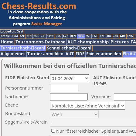
Logged on: Gast
Arabic
ARM
AZE
BIH
BUL
CAT
CHN
CRO
CZE
DEN
ENG
ESP
FAI
FIN
FRA
GER
GRE
INA
I
Home
Tournament-Database
AUT championship
Pictures
F
Turnierschach-Elozahl
Schnellschach-Elozahl
Allgemeines
Turnier anmelden: AUT
FIDE
Spieler anmelden
Elo AU
Willkommen bei den offiziellen Turnierscha
FIDE-Elolisten Stand
AUT-Elolisten Stand
13.945
Personennummer
Nachname
Vorname
Ebene
Bundesland
Spgem./Kreis/Verein
Nur "österreichische" Spieler (Land=A