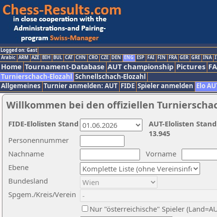
Logged on: Gast
Arabic
ARM
AZE
BIH
BUL
CAT
CHN
CRO
CZE
DEN
ENG
ESP
FAI
FIN
FRA
GER
GRE
INA
I
Home
Tournament-Database
AUT championship
Pictures
F
Turnierschach-Elozahl
Schnellschach-Elozahl
Allgemeines
Turnier anmelden: AUT
FIDE
Spieler anmelden
Elo AU
Willkommen bei den offiziellen Turnierscha
FIDE-Elolisten Stand
AUT-Elolisten Stand
13.945
Personennummer
Nachname
Vorname
Ebene
Bundesland
Spgem./Kreis/Verein
Nur "österreichische" Spieler (Land=A