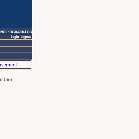
ime 07.08.2026 08:43:03
Login
Logout
artien: