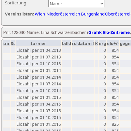
Sortierung
Vereinslisten:
Wien
Niederösterreich
Burgenland
Oberösterrei
Pnr:128030 Name: Lina Schwarzenbacher (
Grafik Elo-Zeitreihe
tnr
St
turnier
bdld
rd
datum
f
K
erg
elo+/-
gegn
Elozahl per 01.04.2013
0
854
Elozahl per 01.07.2013
0
854
Elozahl per 01.10.2013
0
854
Elozahl per 01.01.2014
0
854
Elozahl per 01.04.2014
0
854
Elozahl per 01.07.2014
0
854
Elozahl per 01.10.2014
0
854
Elozahl per 01.01.2015
0
854
Elozahl per 01.04.2015
0
854
Elozahl per 01.07.2015
0
854
Elozahl per 01.10.2015
0
854
Elozahl per 01.01.2016
0
825
Elozahl per 01.04.2016
0
825