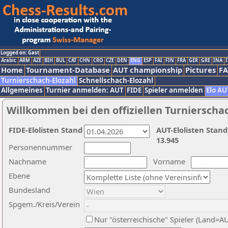
Logged on: Gast
Arabic
ARM
AZE
BIH
BUL
CAT
CHN
CRO
CZE
DEN
ENG
ESP
FAI
FIN
FRA
GER
GRE
INA
I
Home
Tournament-Database
AUT championship
Pictures
F
Turnierschach-Elozahl
Schnellschach-Elozahl
Allgemeines
Turnier anmelden: AUT
FIDE
Spieler anmelden
Elo AU
Willkommen bei den offiziellen Turnierscha
FIDE-Elolisten Stand
AUT-Elolisten Stand
13.945
Personennummer
Nachname
Vorname
Ebene
Bundesland
Spgem./Kreis/Verein
Nur "österreichische" Spieler (Land=A