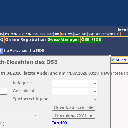
Servert
TA
JPN
MKD
LTU
NED
POL
POR
ROU
RUS
SRB
SVK
SWE
TUR
UKR
VIE
FontSize:11pt
AQ
Online Registration
Swiss-Manager
ÖSB
FIDE
T
Elo Vorschau
Elo FIDE
ch-Elozahlen des ÖSB
 01.04.2026, letzte Änderung am 11.07.2026 09:29, gewertete P
Kategorie
Geschlecht
Spielberechtigung
Top 100
UT)