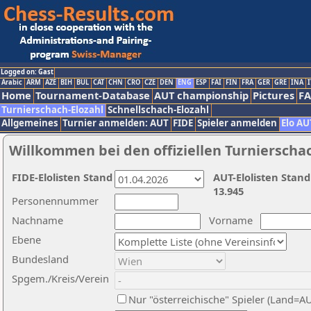
Logged on: Gast
Arabic
ARM
AZE
BIH
BUL
CAT
CHN
CRO
CZE
DEN
ENG
ESP
FAI
FIN
FRA
GER
GRE
INA
I
Home
Tournament-Database
AUT championship
Pictures
F
Turnierschach-Elozahl
Schnellschach-Elozahl
Allgemeines
Turnier anmelden: AUT
FIDE
Spieler anmelden
Elo AU
Willkommen bei den offiziellen Turnierscha
FIDE-Elolisten Stand
AUT-Elolisten Stand
13.945
Personennummer
Nachname
Vorname
Ebene
Bundesland
Spgem./Kreis/Verein
Nur "österreichische" Spieler (Land=A