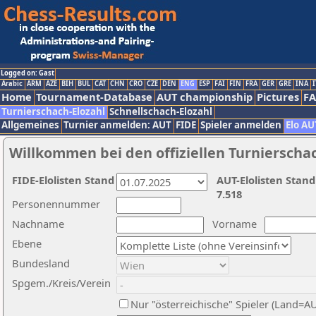
Logged on: Gast
Arabic
ARM
AZE
BIH
BUL
CAT
CHN
CRO
CZE
DEN
ENG
ESP
FAI
FIN
FRA
GER
GRE
INA
I
Home
Tournament-Database
AUT championship
Pictures
F
Turnierschach-Elozahl
Schnellschach-Elozahl
Allgemeines
Turnier anmelden: AUT
FIDE
Spieler anmelden
Elo AU
Willkommen bei den offiziellen Turnierscha
FIDE-Elolisten Stand
AUT-Elolisten Stand
7.518
Personennummer
Nachname
Vorname
Ebene
Bundesland
Spgem./Kreis/Verein
Nur "österreichische" Spieler (Land=A