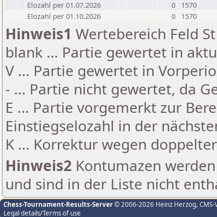
Elozahl per 01.07.2026
0
1570
Elozahl per 01.10.2026
0
1570
Hinweis1
Wertebereich Feld St 
blank ... Partie gewertet in akt
V ... Partie gewertet in Vorperi
- ... Partie nicht gewertet, da 
E ... Partie vorgemerkt zur Be
Einstiegselozahl in der nächst
K ... Korrektur wegen doppelt
Hinweis2
Kontumazen werden g
und sind in der Liste nicht enth
Chess-Tournament-Results-Server
© 2006-2026 Heinz Herzog
, CMS-
Legal details/Terms of use