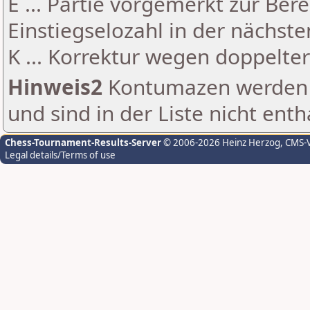
E ... Partie vorgemerkt zur Be
Einstiegselozahl in der nächst
K ... Korrektur wegen doppelt
Hinweis2
Kontumazen werden g
und sind in der Liste nicht enth
Chess-Tournament-Results-Server
© 2006-2026 Heinz Herzog
, CMS-
Legal details/Terms of use