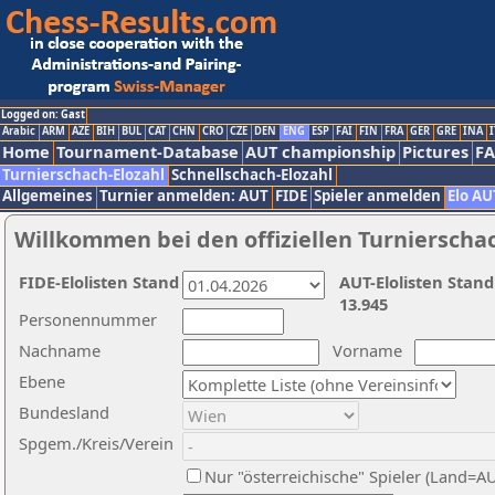
Logged on: Gast
Arabic
ARM
AZE
BIH
BUL
CAT
CHN
CRO
CZE
DEN
ENG
ESP
FAI
FIN
FRA
GER
GRE
INA
I
Home
Tournament-Database
AUT championship
Pictures
F
Turnierschach-Elozahl
Schnellschach-Elozahl
Allgemeines
Turnier anmelden: AUT
FIDE
Spieler anmelden
Elo AU
Willkommen bei den offiziellen Turnierscha
FIDE-Elolisten Stand
AUT-Elolisten Stand
13.945
Personennummer
Nachname
Vorname
Ebene
Bundesland
Spgem./Kreis/Verein
Nur "österreichische" Spieler (Land=A