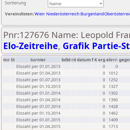
Sortierung
Vereinslisten:
Wien
Niederösterreich
Burgenland
Oberösterrei
Pnr:127676 Name: Leopold Fra
Elo-Zeitreihe
,
Grafik Partie-St
tnr
St
turnier
bdld
rd
datum
f
K
erg
elo+/-
gegn
Elozahl per 01.01.2013
0
0
Elozahl per 01.04.2013
0
1012
Elozahl per 01.07.2013
0
1252
Elozahl per 01.10.2013
0
1327
Elozahl per 01.01.2014
0
1302
Elozahl per 01.04.2014
0
1390
Elozahl per 01.07.2014
0
1428
Elozahl per 01.10.2014
0
1462
Elozahl per 01.01.2015
0
1409
Elozahl per 01.04.2015
0
1713