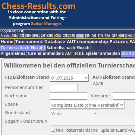
Logged on: Gast
Arabic
ARM
AZE
BIH
BUL
CAT
CHN
CRO
CZE
DEN
ENG
ESP
FAI
FIN
FRA
GER
GRE
INA
I
Home
Tournament-Database
AUT championship
Pictures
F
Turnierschach-Elozahl
Schnellschach-Elozahl
Allgemeines
Turnier anmelden: AUT
FIDE
Spieler anmelden
Elo AU
Willkommen bei den offiziellen Turnierscha
FIDE-Elolisten Stand
AUT-Elolisten Stand
7.518
Personennummer
Nachname
Vorname
Ebene
Bundesland
Spgem./Kreis/Verein
Nur "österreichische" Spieler (Land=A