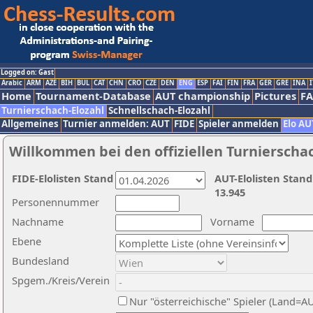
Logged on: Gast
Arabic
ARM
AZE
BIH
BUL
CAT
CHN
CRO
CZE
DEN
ENG
ESP
FAI
FIN
FRA
GER
GRE
INA
I
Home
Tournament-Database
AUT championship
Pictures
F
Turnierschach-Elozahl
Schnellschach-Elozahl
Allgemeines
Turnier anmelden: AUT
FIDE
Spieler anmelden
Elo AU
Willkommen bei den offiziellen Turnierscha
FIDE-Elolisten Stand
AUT-Elolisten Stand
13.945
Personennummer
Nachname
Vorname
Ebene
Bundesland
Spgem./Kreis/Verein
Nur "österreichische" Spieler (Land=A