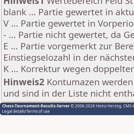
Hinweis1
Wertebereich Feld St 
blank ... Partie gewertet in akt
V ... Partie gewertet in Vorperi
- ... Partie nicht gewertet, da 
E ... Partie vorgemerkt zur Be
Einstiegselozahl in der nächst
K ... Korrektur wegen doppelt
Hinweis2
Kontumazen werden g
und sind in der Liste nicht enth
Chess-Tournament-Results-Server
© 2006-2026 Heinz Herzog
, CMS-
Legal details/Terms of use