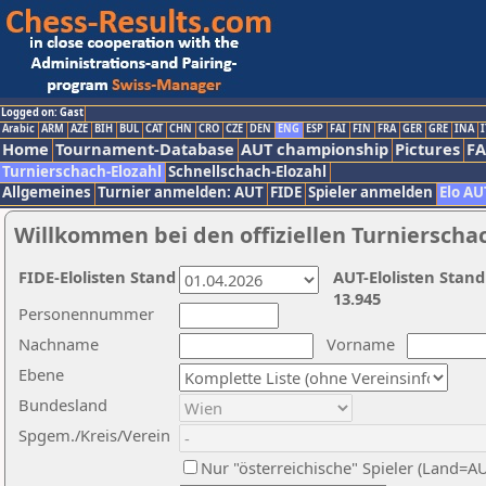
Logged on: Gast
Arabic
ARM
AZE
BIH
BUL
CAT
CHN
CRO
CZE
DEN
ENG
ESP
FAI
FIN
FRA
GER
GRE
INA
I
Home
Tournament-Database
AUT championship
Pictures
F
Turnierschach-Elozahl
Schnellschach-Elozahl
Allgemeines
Turnier anmelden: AUT
FIDE
Spieler anmelden
Elo AU
Willkommen bei den offiziellen Turnierscha
FIDE-Elolisten Stand
AUT-Elolisten Stand
13.945
Personennummer
Nachname
Vorname
Ebene
Bundesland
Spgem./Kreis/Verein
Nur "österreichische" Spieler (Land=A