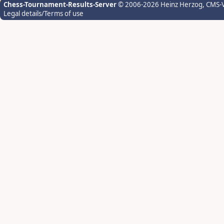
Chess-Tournament-Results-Server
© 2006-2026 Heinz Herzog
, CMS-
Legal details/Terms of use