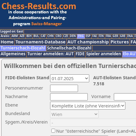
Logged on: Gast
Arabic
ARM
AZE
BIH
BUL
CAT
CHN
CRO
CZE
DEN
ENG
ESP
FAI
FIN
FRA
GER
GRE
INA
I
Home
Tournament-Database
AUT championship
Pictures
F
Turnierschach-Elozahl
Schnellschach-Elozahl
Allgemeines
Turnier anmelden: AUT
FIDE
Spieler anmelden
Elo AU
Willkommen bei den offiziellen Turnierscha
FIDE-Elolisten Stand
AUT-Elolisten Stand
7.518
Personennummer
Nachname
Vorname
Ebene
Bundesland
Spgem./Kreis/Verein
Nur "österreichische" Spieler (Land=A