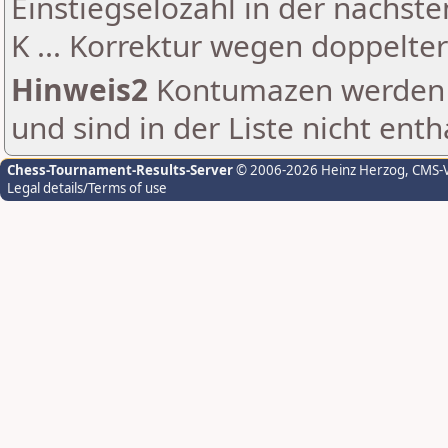
Einstiegselozahl in der nächst
K ... Korrektur wegen doppelt
Hinweis2
Kontumazen werden g
und sind in der Liste nicht enth
Chess-Tournament-Results-Server
© 2006-2026 Heinz Herzog
, CMS-
Legal details/Terms of use