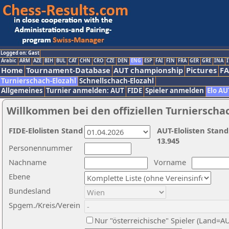
Logged on: Gast
Arabic
ARM
AZE
BIH
BUL
CAT
CHN
CRO
CZE
DEN
ENG
ESP
FAI
FIN
FRA
GER
GRE
INA
I
Home
Tournament-Database
AUT championship
Pictures
F
Turnierschach-Elozahl
Schnellschach-Elozahl
Allgemeines
Turnier anmelden: AUT
FIDE
Spieler anmelden
Elo AU
Willkommen bei den offiziellen Turnierscha
FIDE-Elolisten Stand
AUT-Elolisten Stand
13.945
Personennummer
Nachname
Vorname
Ebene
Bundesland
Spgem./Kreis/Verein
Nur "österreichische" Spieler (Land=A