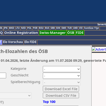
Servert
TA
JPN
MKD
LTU
NED
POL
POR
ROU
RUS
SRB
SVK
SWE
TUR
UKR
VIE
FontSize:11pt
AQ
Online Registration
Swiss-Manager
ÖSB
FIDE
T
Elo Vorschau
Elo FIDE
ch-Elozahlen des ÖSB
 01.04.2026, letzte Änderung am 11.07.2026 09:29, gewertete P
Kategorie
Geschlecht
Spielberechtigung
Top 100
UT)