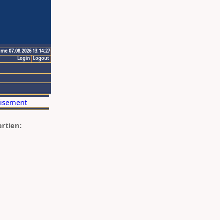
ime 07.08.2026 13:14:27
Login
Logout
artien: