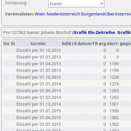
Sortierung
Vereinslisten:
Wien
Niederösterreich
Burgenland
Oberösterrei
Pnr:127362 Name: Johann Bischof (
Grafik Elo-Zeitreihe
,
Grafik
tnr
St
turnier
bdld
rd
datum
f
K
erg
elo+/-
gegn
Elozahl per 01.10.2012
0
0
Elozahl per 01.01.2013
0
0
Elozahl per 01.04.2013
0
1199
Elozahl per 01.07.2013
0
1199
Elozahl per 01.10.2013
0
1228
Elozahl per 01.01.2014
0
1274
Elozahl per 01.04.2014
0
1293
Elozahl per 01.07.2014
0
1293
Elozahl per 01.10.2014
0
1301
Elozahl per 01.01.2015
0
1390
Elozahl per 01.04.2015
0
1382
Elozahl per 01.07.2015
0
1382
Elozahl per 01.10.2015
0
1382