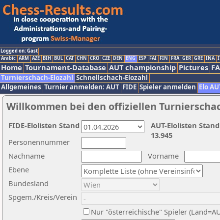
Logged on: Gast
Arabic
ARM
AZE
BIH
BUL
CAT
CHN
CRO
CZE
DEN
ENG
ESP
FAI
FIN
FRA
GER
GRE
INA
I
Home
Tournament-Database
AUT championship
Pictures
F
Turnierschach-Elozahl
Schnellschach-Elozahl
Allgemeines
Turnier anmelden: AUT
FIDE
Spieler anmelden
Elo AU
Willkommen bei den offiziellen Turnierscha
FIDE-Elolisten Stand
AUT-Elolisten Stand
13.945
Personennummer
Nachname
Vorname
Ebene
Bundesland
Spgem./Kreis/Verein
Nur "österreichische" Spieler (Land=A