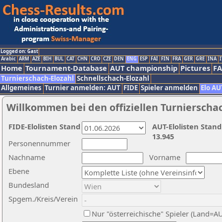
Logged on: Gast
Arabic
ARM
AZE
BIH
BUL
CAT
CHN
CRO
CZE
DEN
ENG
ESP
FAI
FIN
FRA
GER
GRE
INA
I
Home
Tournament-Database
AUT championship
Pictures
F
Turnierschach-Elozahl
Schnellschach-Elozahl
Allgemeines
Turnier anmelden: AUT
FIDE
Spieler anmelden
Elo AU
Willkommen bei den offiziellen Turnierscha
FIDE-Elolisten Stand
AUT-Elolisten Stand
13.945
Personennummer
Nachname
Vorname
Ebene
Bundesland
Spgem./Kreis/Verein
Nur "österreichische" Spieler (Land=A