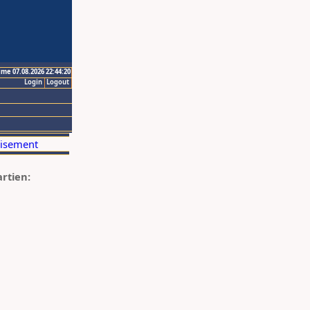
ime 07.08.2026 22:44:20
Login
Logout
artien: