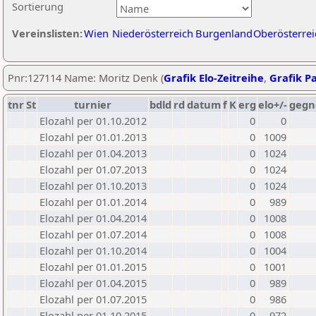
Sortierung
Vereinslisten:
Wien
Niederösterreich
Burgenland
Oberösterrei
Pnr:127114 Name: Moritz Denk (
Grafik Elo-Zeitreihe
,
Grafik Pa
tnr
St
turnier
bdld
rd
datum
f
K
erg
elo+/-
gegn
Elozahl per 01.10.2012
0
0
Elozahl per 01.01.2013
0
1009
Elozahl per 01.04.2013
0
1024
Elozahl per 01.07.2013
0
1024
Elozahl per 01.10.2013
0
1024
Elozahl per 01.01.2014
0
989
Elozahl per 01.04.2014
0
1008
Elozahl per 01.07.2014
0
1008
Elozahl per 01.10.2014
0
1004
Elozahl per 01.01.2015
0
1001
Elozahl per 01.04.2015
0
989
Elozahl per 01.07.2015
0
986
Elozahl per 01.10.2015
0
972