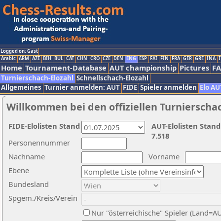
Logged on: Gast
Arabic
ARM
AZE
BIH
BUL
CAT
CHN
CRO
CZE
DEN
ENG
ESP
FAI
FIN
FRA
GER
GRE
INA
I
Home
Tournament-Database
AUT championship
Pictures
F
Turnierschach-Elozahl
Schnellschach-Elozahl
Allgemeines
Turnier anmelden: AUT
FIDE
Spieler anmelden
Elo AU
Willkommen bei den offiziellen Turnierscha
FIDE-Elolisten Stand
AUT-Elolisten Stand
7.518
Personennummer
Nachname
Vorname
Ebene
Bundesland
Spgem./Kreis/Verein
Nur "österreichische" Spieler (Land=A