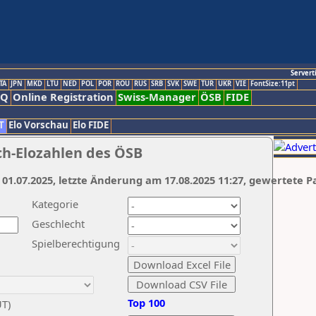
Servert
TA
JPN
MKD
LTU
NED
POL
POR
ROU
RUS
SRB
SVK
SWE
TUR
UKR
VIE
FontSize:11pt
AQ
Online Registration
Swiss-Manager
ÖSB
FIDE
T
Elo Vorschau
Elo FIDE
ch-Elozahlen des ÖSB
 01.07.2025, letzte Änderung am 17.08.2025 11:27, gewertete P
Kategorie
Geschlecht
Spielberechtigung
Top 100
UT)