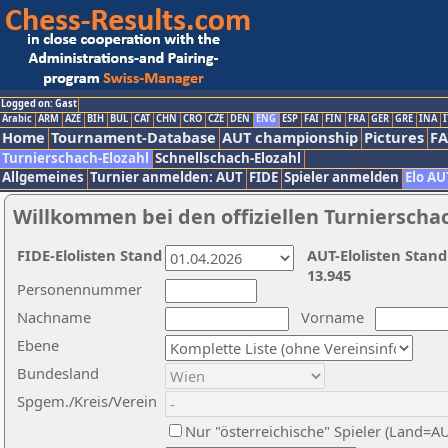
Logged on: Gast
Arabic
ARM
AZE
BIH
BUL
CAT
CHN
CRO
CZE
DEN
ENG
ESP
FAI
FIN
FRA
GER
GRE
INA
I
Home
Tournament-Database
AUT championship
Pictures
F
Turnierschach-Elozahl
Schnellschach-Elozahl
Allgemeines
Turnier anmelden: AUT
FIDE
Spieler anmelden
Elo AU
Willkommen bei den offiziellen Turnierscha
FIDE-Elolisten Stand
AUT-Elolisten Stand
13.945
Personennummer
Nachname
Vorname
Ebene
Bundesland
Spgem./Kreis/Verein
Nur "österreichische" Spieler (Land=A