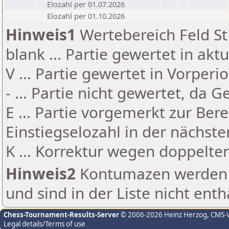
Elozahl per 01.07.2026
Elozahl per 01.10.2026
Hinweis1
Wertebereich Feld St 
blank ... Partie gewertet in akt
V ... Partie gewertet in Vorperi
- ... Partie nicht gewertet, da 
E ... Partie vorgemerkt zur Be
Einstiegselozahl in der nächst
K ... Korrektur wegen doppelt
Hinweis2
Kontumazen werden g
und sind in der Liste nicht enth
Chess-Tournament-Results-Server
© 2006-2026 Heinz Herzog
, CMS-
Legal details/Terms of use