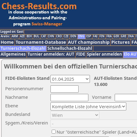
Logged on: Gast
Arabic
ARM
AZE
BIH
BUL
CAT
CHN
CRO
CZE
DEN
ENG
ESP
FAI
FIN
FRA
GER
GRE
INA
I
Home
Tournament-Database
AUT championship
Pictures
F
Turnierschach-Elozahl
Schnellschach-Elozahl
Allgemeines
Turnier anmelden: AUT
FIDE
Spieler anmelden
Elo AU
Willkommen bei den offiziellen Turnierscha
FIDE-Elolisten Stand
AUT-Elolisten Stand
13.600
Personennummer
Nachname
Vorname
Ebene
Bundesland
Spgem./Kreis/Verein
Nur "österreichische" Spieler (Land=A