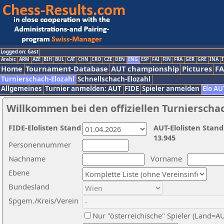
Logged on: Gast
Arabic
ARM
AZE
BIH
BUL
CAT
CHN
CRO
CZE
DEN
ENG
ESP
FAI
FIN
FRA
GER
GRE
INA
I
Home
Tournament-Database
AUT championship
Pictures
F
Turnierschach-Elozahl
Schnellschach-Elozahl
Allgemeines
Turnier anmelden: AUT
FIDE
Spieler anmelden
Elo AU
Willkommen bei den offiziellen Turnierscha
FIDE-Elolisten Stand
AUT-Elolisten Stand
13.945
Personennummer
Nachname
Vorname
Ebene
Bundesland
Spgem./Kreis/Verein
Nur "österreichische" Spieler (Land=A