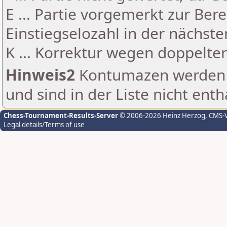
E ... Partie vorgemerkt zur Be
Einstiegselozahl in der nächst
K ... Korrektur wegen doppelt
Hinweis2
Kontumazen werden g
und sind in der Liste nicht enth
Chess-Tournament-Results-Server
© 2006-2026 Heinz Herzog
, CMS-
Legal details/Terms of use