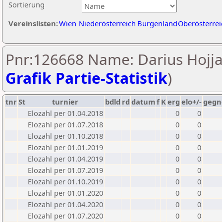
Sortierung
Vereinslisten:
Wien
Niederösterreich
Burgenland
Oberösterrei
Pnr:126668 Name: Darius Hojja
Grafik Partie-Statistik
)
tnr
St
turnier
bdld
rd
datum
f
K
erg
elo+/-
gegn
Elozahl per 01.04.2018
0
0
Elozahl per 01.07.2018
0
0
Elozahl per 01.10.2018
0
0
Elozahl per 01.01.2019
0
0
Elozahl per 01.04.2019
0
0
Elozahl per 01.07.2019
0
0
Elozahl per 01.10.2019
0
0
Elozahl per 01.01.2020
0
0
Elozahl per 01.04.2020
0
0
Elozahl per 01.07.2020
0
0