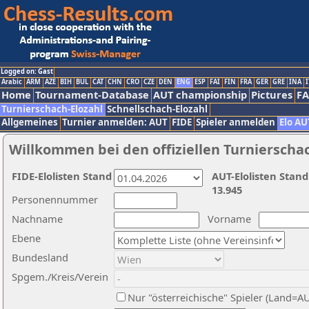
Logged on: Gast
Arabic
ARM
AZE
BIH
BUL
CAT
CHN
CRO
CZE
DEN
ENG
ESP
FAI
FIN
FRA
GER
GRE
INA
I
Home
Tournament-Database
AUT championship
Pictures
F
Turnierschach-Elozahl
Schnellschach-Elozahl
Allgemeines
Turnier anmelden: AUT
FIDE
Spieler anmelden
Elo AU
Willkommen bei den offiziellen Turnierscha
FIDE-Elolisten Stand
AUT-Elolisten Stand
13.945
Personennummer
Nachname
Vorname
Ebene
Bundesland
Spgem./Kreis/Verein
Nur "österreichische" Spieler (Land=A