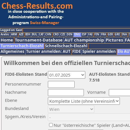
Logged on: Gast
Arabic
ARM
AZE
BIH
BUL
CAT
CHN
CRO
CZE
DEN
ENG
ESP
FAI
FIN
FRA
GER
GRE
INA
I
Home
Tournament-Database
AUT championship
Pictures
F
Turnierschach-Elozahl
Schnellschach-Elozahl
Allgemeines
Turnier anmelden: AUT
FIDE
Spieler anmelden
Elo AU
Willkommen bei den offiziellen Turnierscha
FIDE-Elolisten Stand
AUT-Elolisten Stand
7.518
Personennummer
Nachname
Vorname
Ebene
Bundesland
Spgem./Kreis/Verein
Nur "österreichische" Spieler (Land=A