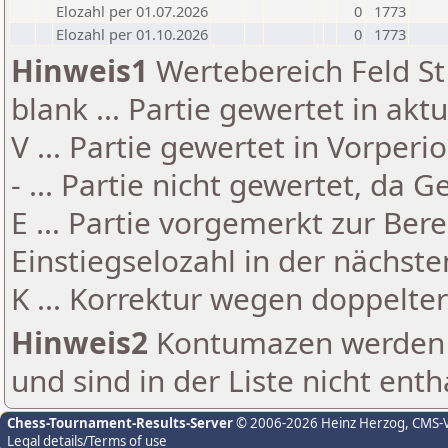
Elozahl per 01.07.2026
0
1773
Elozahl per 01.10.2026
0
1773
Hinweis1
Wertebereich Feld St 
blank ... Partie gewertet in akt
V ... Partie gewertet in Vorperi
- ... Partie nicht gewertet, da 
E ... Partie vorgemerkt zur Be
Einstiegselozahl in der nächst
K ... Korrektur wegen doppelt
Hinweis2
Kontumazen werden g
und sind in der Liste nicht enth
Chess-Tournament-Results-Server
© 2006-2026 Heinz Herzog
, CMS-
Legal details/Terms of use