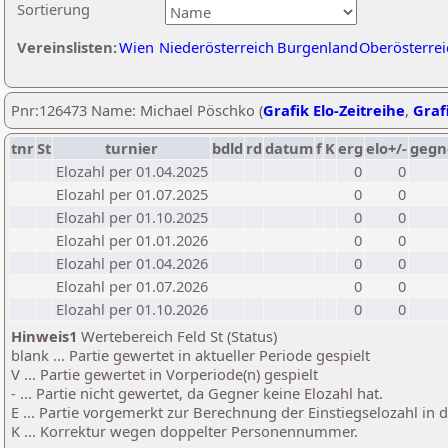
Sortierung
Vereinslisten:
Wien
Niederösterreich
Burgenland
Oberösterrei
Pnr:126473 Name: Michael Pöschko (
Grafik Elo-Zeitreihe
,
Grafi
tnr
St
turnier
bdld
rd
datum
f
K
erg
elo+/-
gegn
Elozahl per 01.04.2025
0
0
Elozahl per 01.07.2025
0
0
Elozahl per 01.10.2025
0
0
Elozahl per 01.01.2026
0
0
Elozahl per 01.04.2026
0
0
Elozahl per 01.07.2026
0
0
Elozahl per 01.10.2026
0
0
Hinweis1
Wertebereich Feld St (Status)
blank ... Partie gewertet in aktueller Periode gespielt
V ... Partie gewertet in Vorperiode(n) gespielt
- ... Partie nicht gewertet, da Gegner keine Elozahl hat.
E ... Partie vorgemerkt zur Berechnung der Einstiegselozahl in
K ... Korrektur wegen doppelter Personennummer.