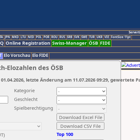
Servert
TA
JPN
MKD
LTU
NED
POL
POR
ROU
RUS
SRB
SVK
SWE
TUR
UKR
VIE
FontSize:11pt
AQ
Online Registration
Swiss-Manager
ÖSB
FIDE
T
Elo Vorschau
Elo FIDE
ch-Elozahlen des ÖSB
 01.04.2026, letzte Änderung am 11.07.2026 09:29, gewertete P
Kategorie
Geschlecht
Spielberechtigung
Top 100
UT)