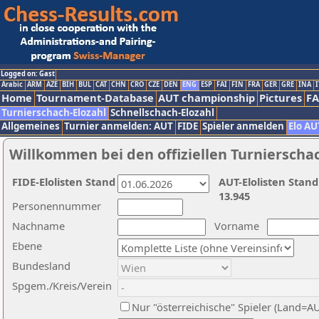
Logged on: Gast
Arabic
ARM
AZE
BIH
BUL
CAT
CHN
CRO
CZE
DEN
ENG
ESP
FAI
FIN
FRA
GER
GRE
INA
I
Home
Tournament-Database
AUT championship
Pictures
F
Turnierschach-Elozahl
Schnellschach-Elozahl
Allgemeines
Turnier anmelden: AUT
FIDE
Spieler anmelden
Elo AU
Willkommen bei den offiziellen Turnierscha
FIDE-Elolisten Stand
AUT-Elolisten Stand
13.945
Personennummer
Nachname
Vorname
Ebene
Bundesland
Spgem./Kreis/Verein
Nur "österreichische" Spieler (Land=A