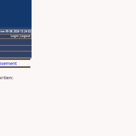
ime 09.08.2026 13:24:02
Login
Logout
artien: