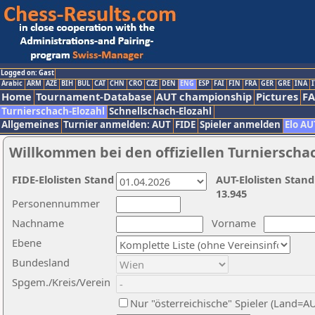
Logged on: Gast
Arabic
ARM
AZE
BIH
BUL
CAT
CHN
CRO
CZE
DEN
ENG
ESP
FAI
FIN
FRA
GER
GRE
INA
I
Home
Tournament-Database
AUT championship
Pictures
F
Turnierschach-Elozahl
Schnellschach-Elozahl
Allgemeines
Turnier anmelden: AUT
FIDE
Spieler anmelden
Elo AU
Willkommen bei den offiziellen Turnierscha
FIDE-Elolisten Stand
AUT-Elolisten Stand
13.945
Personennummer
Nachname
Vorname
Ebene
Bundesland
Spgem./Kreis/Verein
Nur "österreichische" Spieler (Land=A