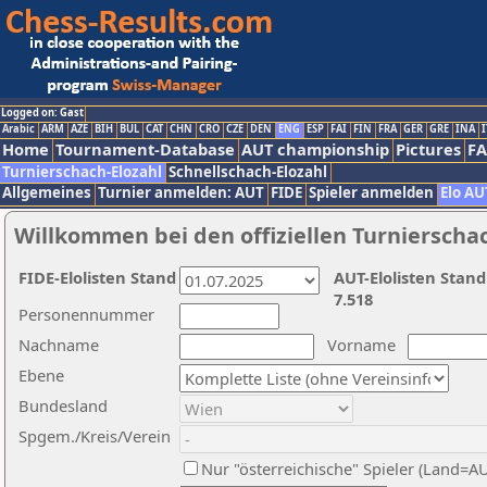
Logged on: Gast
Arabic
ARM
AZE
BIH
BUL
CAT
CHN
CRO
CZE
DEN
ENG
ESP
FAI
FIN
FRA
GER
GRE
INA
I
Home
Tournament-Database
AUT championship
Pictures
F
Turnierschach-Elozahl
Schnellschach-Elozahl
Allgemeines
Turnier anmelden: AUT
FIDE
Spieler anmelden
Elo AU
Willkommen bei den offiziellen Turnierscha
FIDE-Elolisten Stand
AUT-Elolisten Stand
7.518
Personennummer
Nachname
Vorname
Ebene
Bundesland
Spgem./Kreis/Verein
Nur "österreichische" Spieler (Land=A