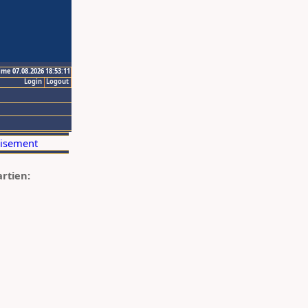
ime 07.08.2026 18:53:11
Login
Logout
artien: