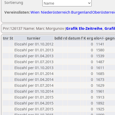
Sortierung
Vereinslisten:
Wien
Niederösterreich
Burgenland
Oberösterrei
Pnr:126137 Name: Marc Morgunov (
Grafik Elo-Zeitreihe
,
Grafi
tnr
St
turnier
bdld
rd
datum
f
K
erg
elo+/-
gegn
Elozahl per 01.10.2012
0
1141
Elozahl per 01.01.2013
0
1580
Elozahl per 01.04.2013
0
1539
Elozahl per 01.07.2013
0
1487
Elozahl per 01.10.2013
0
1611
Elozahl per 01.01.2014
0
1685
Elozahl per 01.04.2014
0
1673
Elozahl per 01.07.2014
0
1629
Elozahl per 01.10.2014
0
1961
Elozahl per 01.01.2015
0
1913
Elozahl per 01.04.2015
0
1892
Elozahl per 01.07.2015
0
1925
Elozahl per 01.10.2015
0
1909