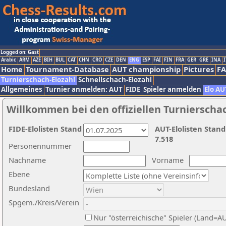
Logged on: Gast
Arabic
ARM
AZE
BIH
BUL
CAT
CHN
CRO
CZE
DEN
ENG
ESP
FAI
FIN
FRA
GER
GRE
INA
I
Home
Tournament-Database
AUT championship
Pictures
F
Turnierschach-Elozahl
Schnellschach-Elozahl
Allgemeines
Turnier anmelden: AUT
FIDE
Spieler anmelden
Elo AU
Willkommen bei den offiziellen Turnierscha
FIDE-Elolisten Stand
AUT-Elolisten Stand
7.518
Personennummer
Nachname
Vorname
Ebene
Bundesland
Spgem./Kreis/Verein
Nur "österreichische" Spieler (Land=A