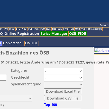
Servert
TA
JPN
MKD
LTU
NED
POL
POR
ROU
RUS
SRB
SVK
SWE
TUR
UKR
VIE
FontSize:11pt
AQ
Online Registration
Swiss-Manager
ÖSB
FIDE
T
Elo Vorschau
Elo FIDE
ch-Elozahlen des ÖSB
 01.07.2025, letzte Änderung am 17.08.2025 11:27, gewertete P
Kategorie
Geschlecht
Spielberechtigung
Top 100
UT)