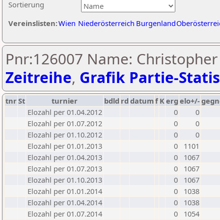
Sortierung
Vereinslisten:
Wien
Niederösterreich
Burgenland
Oberösterrei
Pnr:126007 Name: Christopher
Zeitreihe
,
Grafik Partie-Statis
tnr
St
turnier
bdld
rd
datum
f
K
erg
elo+/-
gegn
Elozahl per 01.04.2012
0
0
Elozahl per 01.07.2012
0
0
Elozahl per 01.10.2012
0
0
Elozahl per 01.01.2013
0
1101
Elozahl per 01.04.2013
0
1067
Elozahl per 01.07.2013
0
1067
Elozahl per 01.10.2013
0
1067
Elozahl per 01.01.2014
0
1038
Elozahl per 01.04.2014
0
1038
Elozahl per 01.07.2014
0
1054