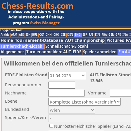
Logged on: Gast
Arabic
ARM
AZE
BIH
BUL
CAT
CHN
CRO
CZE
DEN
ENG
ESP
FAI
FIN
FRA
GER
GRE
INA
I
Home
Tournament-Database
AUT championship
Pictures
F
Turnierschach-Elozahl
Schnellschach-Elozahl
Allgemeines
Turnier anmelden: AUT
FIDE
Spieler anmelden
Elo AU
Willkommen bei den offiziellen Turnierscha
FIDE-Elolisten Stand
AUT-Elolisten Stand
13.945
Personennummer
Nachname
Vorname
Ebene
Bundesland
Spgem./Kreis/Verein
Nur "österreichische" Spieler (Land=A