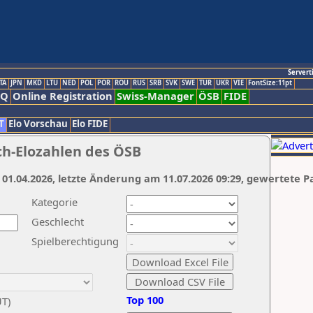
Servert
TA
JPN
MKD
LTU
NED
POL
POR
ROU
RUS
SRB
SVK
SWE
TUR
UKR
VIE
FontSize:11pt
AQ
Online Registration
Swiss-Manager
ÖSB
FIDE
T
Elo Vorschau
Elo FIDE
ch-Elozahlen des ÖSB
 01.04.2026, letzte Änderung am 11.07.2026 09:29, gewertete P
Kategorie
Geschlecht
Spielberechtigung
Top 100
UT)