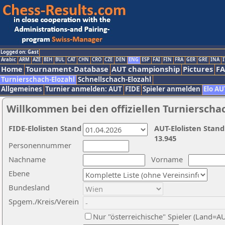
Logged on: Gast
Arabic
ARM
AZE
BIH
BUL
CAT
CHN
CRO
CZE
DEN
ENG
ESP
FAI
FIN
FRA
GER
GRE
INA
I
Home
Tournament-Database
AUT championship
Pictures
F
Turnierschach-Elozahl
Schnellschach-Elozahl
Allgemeines
Turnier anmelden: AUT
FIDE
Spieler anmelden
Elo AU
Willkommen bei den offiziellen Turnierscha
FIDE-Elolisten Stand
AUT-Elolisten Stand
13.945
Personennummer
Nachname
Vorname
Ebene
Bundesland
Spgem./Kreis/Verein
Nur "österreichische" Spieler (Land=A