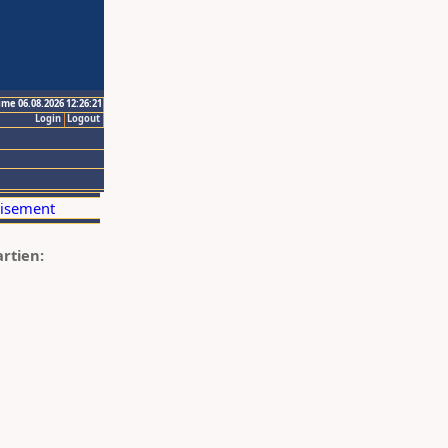
ime 06.08.2026 12:26:21
Login
Logout
artien: