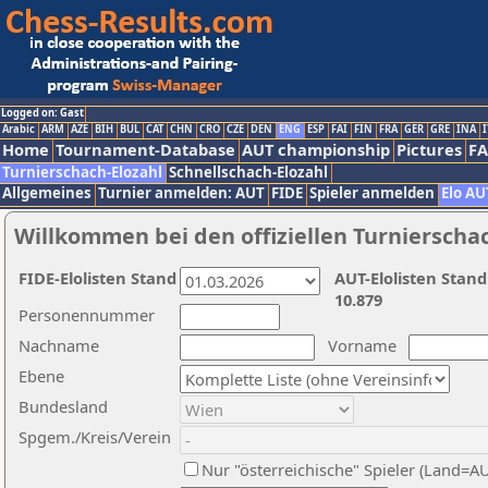
Logged on: Gast
Arabic
ARM
AZE
BIH
BUL
CAT
CHN
CRO
CZE
DEN
ENG
ESP
FAI
FIN
FRA
GER
GRE
INA
I
Home
Tournament-Database
AUT championship
Pictures
F
Turnierschach-Elozahl
Schnellschach-Elozahl
Allgemeines
Turnier anmelden: AUT
FIDE
Spieler anmelden
Elo AU
Willkommen bei den offiziellen Turnierscha
FIDE-Elolisten Stand
AUT-Elolisten Stand
10.879
Personennummer
Nachname
Vorname
Ebene
Bundesland
Spgem./Kreis/Verein
Nur "österreichische" Spieler (Land=A