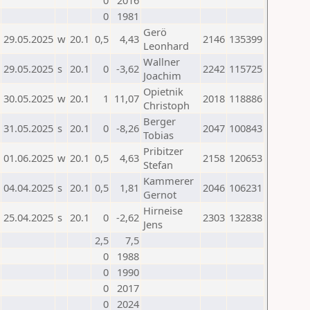
0
2016
0
1981
Gerö
29.05.2025
w
20.1
0,5
4,43
2146
135399
Leonhard
Wallner
29.05.2025
s
20.1
0
-3,62
2242
115725
Joachim
Opietnik
30.05.2025
w
20.1
1
11,07
2018
118886
Christoph
Berger
31.05.2025
s
20.1
0
-8,26
2047
100843
Tobias
Pribitzer
01.06.2025
w
20.1
0,5
4,63
2158
120653
Stefan
Kammerer
04.04.2025
s
20.1
0,5
1,81
2046
106231
Gernot
Hirneise
25.04.2025
s
20.1
0
-2,62
2303
132838
Jens
2,5
7,5
0
1988
0
1990
0
2017
0
2024