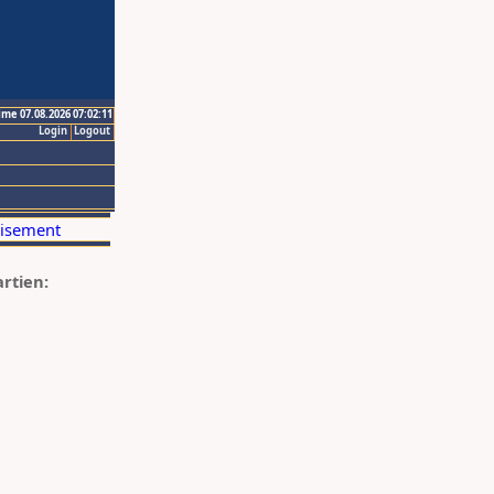
ime 07.08.2026 07:02:11
Login
Logout
artien: