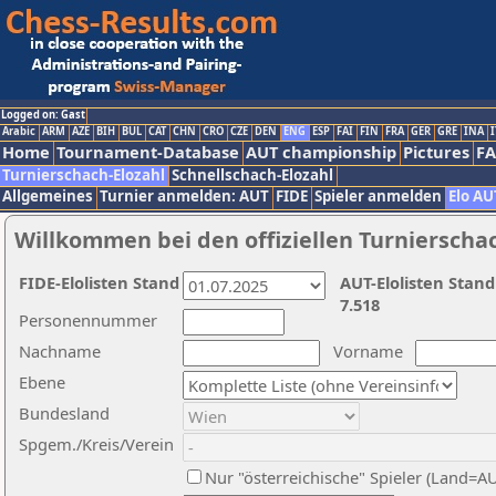
Logged on: Gast
Arabic
ARM
AZE
BIH
BUL
CAT
CHN
CRO
CZE
DEN
ENG
ESP
FAI
FIN
FRA
GER
GRE
INA
I
Home
Tournament-Database
AUT championship
Pictures
F
Turnierschach-Elozahl
Schnellschach-Elozahl
Allgemeines
Turnier anmelden: AUT
FIDE
Spieler anmelden
Elo AU
Willkommen bei den offiziellen Turnierscha
FIDE-Elolisten Stand
AUT-Elolisten Stand
7.518
Personennummer
Nachname
Vorname
Ebene
Bundesland
Spgem./Kreis/Verein
Nur "österreichische" Spieler (Land=A