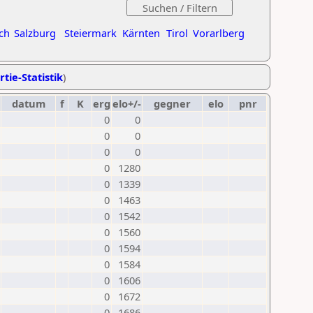
ch
Salzburg
Steiermark
Kärnten
Tirol
Vorarlberg
rtie-Statistik
)
datum
f
K
erg
elo+/-
gegner
elo
pnr
0
0
0
0
0
0
0
1280
0
1339
0
1463
0
1542
0
1560
0
1594
0
1584
0
1606
0
1672
0
1686