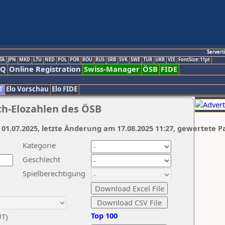
Servert
TA
JPN
MKD
LTU
NED
POL
POR
ROU
RUS
SRB
SVK
SWE
TUR
UKR
VIE
FontSize:11pt
AQ
Online Registration
Swiss-Manager
ÖSB
FIDE
T
Elo Vorschau
Elo FIDE
ch-Elozahlen des ÖSB
 01.07.2025, letzte Änderung am 17.08.2025 11:27, gewertete P
Kategorie
Geschlecht
Spielberechtigung
Top 100
UT)