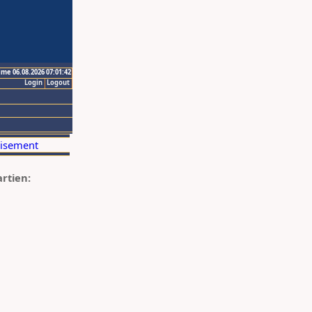
ime 06.08.2026 07:01:42
Login
Logout
artien: