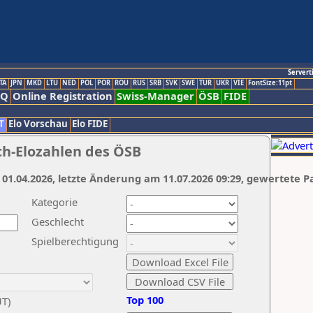
Servert
TA
JPN
MKD
LTU
NED
POL
POR
ROU
RUS
SRB
SVK
SWE
TUR
UKR
VIE
FontSize:11pt
AQ
Online Registration
Swiss-Manager
ÖSB
FIDE
T
Elo Vorschau
Elo FIDE
ch-Elozahlen des ÖSB
 01.04.2026, letzte Änderung am 11.07.2026 09:29, gewertete P
Kategorie
Geschlecht
Spielberechtigung
Top 100
UT)