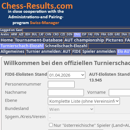
Logged on: Gast
Arabic
ARM
AZE
BIH
BUL
CAT
CHN
CRO
CZE
DEN
ENG
ESP
FAI
FIN
FRA
GER
GRE
INA
I
Home
Tournament-Database
AUT championship
Pictures
F
Turnierschach-Elozahl
Schnellschach-Elozahl
Allgemeines
Turnier anmelden: AUT
FIDE
Spieler anmelden
Elo AU
Willkommen bei den offiziellen Turnierscha
FIDE-Elolisten Stand
AUT-Elolisten Stand
13.945
Personennummer
Nachname
Vorname
Ebene
Bundesland
Spgem./Kreis/Verein
Nur "österreichische" Spieler (Land=A