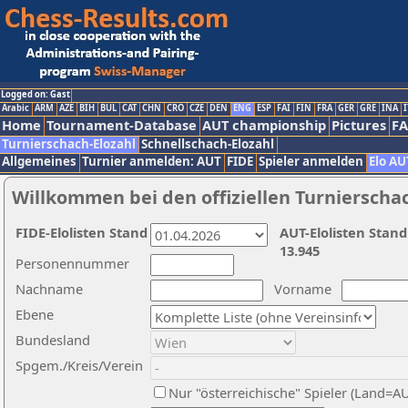
Logged on: Gast
Arabic
ARM
AZE
BIH
BUL
CAT
CHN
CRO
CZE
DEN
ENG
ESP
FAI
FIN
FRA
GER
GRE
INA
I
Home
Tournament-Database
AUT championship
Pictures
F
Turnierschach-Elozahl
Schnellschach-Elozahl
Allgemeines
Turnier anmelden: AUT
FIDE
Spieler anmelden
Elo AU
Willkommen bei den offiziellen Turnierscha
FIDE-Elolisten Stand
AUT-Elolisten Stand
13.945
Personennummer
Nachname
Vorname
Ebene
Bundesland
Spgem./Kreis/Verein
Nur "österreichische" Spieler (Land=A