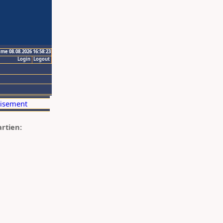
ime 08.08.2026 16:58:23
Login
Logout
artien: