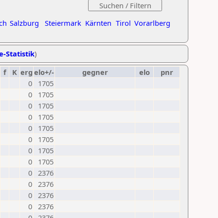
ch
Salzburg
Steiermark
Kärnten
Tirol
Vorarlberg
e-Statistik
)
f
K
erg
elo+/-
gegner
elo
pnr
0
1705
0
1705
0
1705
0
1705
0
1705
0
1705
0
1705
0
1705
0
2376
0
2376
0
2376
0
2376
0
2376