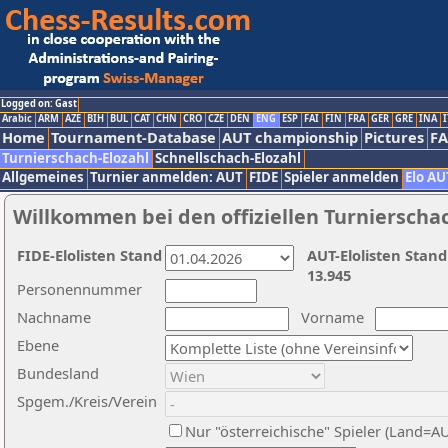
Logged on: Gast
Arabic
ARM
AZE
BIH
BUL
CAT
CHN
CRO
CZE
DEN
ENG
ESP
FAI
FIN
FRA
GER
GRE
INA
I
Home
Tournament-Database
AUT championship
Pictures
F
Turnierschach-Elozahl
Schnellschach-Elozahl
Allgemeines
Turnier anmelden: AUT
FIDE
Spieler anmelden
Elo AU
Willkommen bei den offiziellen Turnierscha
FIDE-Elolisten Stand
AUT-Elolisten Stand
13.945
Personennummer
Nachname
Vorname
Ebene
Bundesland
Spgem./Kreis/Verein
Nur "österreichische" Spieler (Land=A