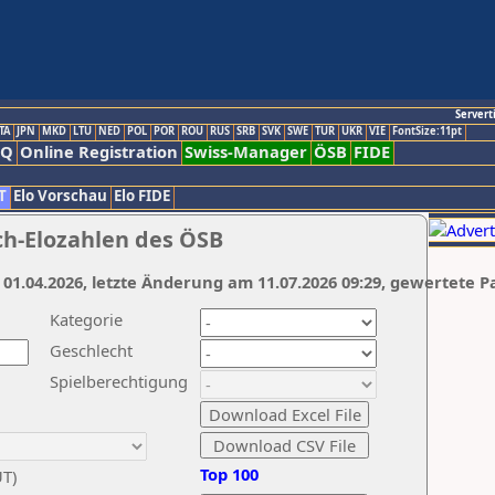
Servert
TA
JPN
MKD
LTU
NED
POL
POR
ROU
RUS
SRB
SVK
SWE
TUR
UKR
VIE
FontSize:11pt
AQ
Online Registration
Swiss-Manager
ÖSB
FIDE
T
Elo Vorschau
Elo FIDE
ch-Elozahlen des ÖSB
 01.04.2026, letzte Änderung am 11.07.2026 09:29, gewertete P
Kategorie
Geschlecht
Spielberechtigung
Top 100
UT)