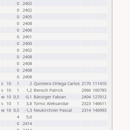
0
2402
0
2402
0
2405
0
2408
0
2406
0
2401
0
2400
0
2402
0
2408
0
2408
0
2408
0
2408
s
10
1
2
Quintero Ortega Carlos
2170
111410
s
10
1
1,2
Bensch Patrick
2066
100785
w
10
0,5
-0,1
Bänziger Fabian
2404
127012
s
10
1
3,8
Tomic Aleksandar
2323
146611
w
10
0,5
-1,3
Neukirchner Pascal
2314
140993
4
5,6
0
2414