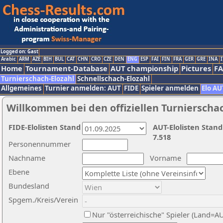
Logged on: Gast
Arabic
ARM
AZE
BIH
BUL
CAT
CHN
CRO
CZE
DEN
ENG
ESP
FAI
FIN
FRA
GER
GRE
INA
I
Home
Tournament-Database
AUT championship
Pictures
F
Turnierschach-Elozahl
Schnellschach-Elozahl
Allgemeines
Turnier anmelden: AUT
FIDE
Spieler anmelden
Elo AU
Willkommen bei den offiziellen Turnierscha
FIDE-Elolisten Stand
AUT-Elolisten Stand
7.518
Personennummer
Nachname
Vorname
Ebene
Bundesland
Spgem./Kreis/Verein
Nur "österreichische" Spieler (Land=A