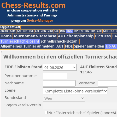
Logged on: Gast
Arabic
ARM
AZE
BIH
BUL
CAT
CHN
CRO
CZE
DEN
ENG
ESP
FAI
FIN
FRA
GER
GRE
INA
I
Home
Tournament-Database
AUT championship
Pictures
F
Turnierschach-Elozahl
Schnellschach-Elozahl
Allgemeines
Turnier anmelden: AUT
FIDE
Spieler anmelden
Elo AU
Willkommen bei den offiziellen Turnierscha
FIDE-Elolisten Stand
AUT-Elolisten Stand
13.945
Personennummer
Nachname
Vorname
Ebene
Bundesland
Spgem./Kreis/Verein
Nur "österreichische" Spieler (Land=A