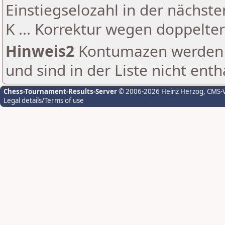
Einstiegselozahl in der nächst
K ... Korrektur wegen doppelt
Hinweis2
Kontumazen werden g
und sind in der Liste nicht enth
Chess-Tournament-Results-Server
© 2006-2026 Heinz Herzog
, CMS-
Legal details/Terms of use