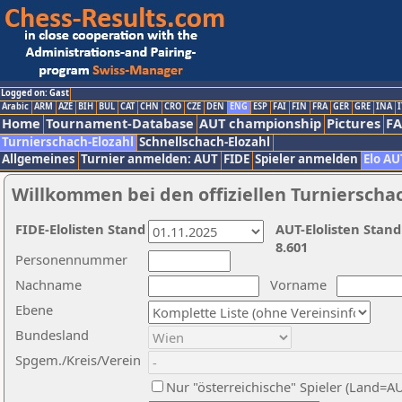
Logged on: Gast
Arabic
ARM
AZE
BIH
BUL
CAT
CHN
CRO
CZE
DEN
ENG
ESP
FAI
FIN
FRA
GER
GRE
INA
I
Home
Tournament-Database
AUT championship
Pictures
F
Turnierschach-Elozahl
Schnellschach-Elozahl
Allgemeines
Turnier anmelden: AUT
FIDE
Spieler anmelden
Elo AU
Willkommen bei den offiziellen Turnierscha
FIDE-Elolisten Stand
AUT-Elolisten Stand
8.601
Personennummer
Nachname
Vorname
Ebene
Bundesland
Spgem./Kreis/Verein
Nur "österreichische" Spieler (Land=A