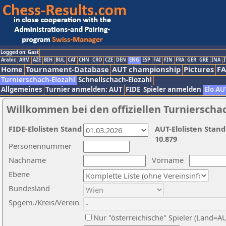
Logged on: Gast
Arabic
ARM
AZE
BIH
BUL
CAT
CHN
CRO
CZE
DEN
ENG
ESP
FAI
FIN
FRA
GER
GRE
INA
I
Home
Tournament-Database
AUT championship
Pictures
F
Turnierschach-Elozahl
Schnellschach-Elozahl
Allgemeines
Turnier anmelden: AUT
FIDE
Spieler anmelden
Elo AU
Willkommen bei den offiziellen Turnierscha
FIDE-Elolisten Stand
AUT-Elolisten Stand
10.879
Personennummer
Nachname
Vorname
Ebene
Bundesland
Spgem./Kreis/Verein
Nur "österreichische" Spieler (Land=A