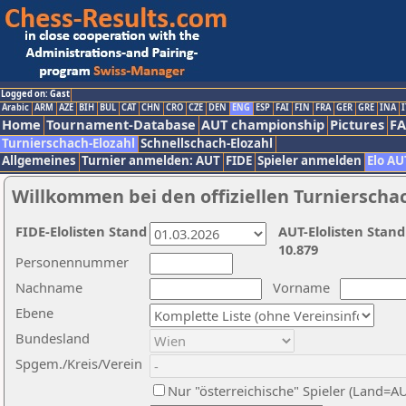
Logged on: Gast
Arabic
ARM
AZE
BIH
BUL
CAT
CHN
CRO
CZE
DEN
ENG
ESP
FAI
FIN
FRA
GER
GRE
INA
I
Home
Tournament-Database
AUT championship
Pictures
F
Turnierschach-Elozahl
Schnellschach-Elozahl
Allgemeines
Turnier anmelden: AUT
FIDE
Spieler anmelden
Elo AU
Willkommen bei den offiziellen Turnierscha
FIDE-Elolisten Stand
AUT-Elolisten Stand
10.879
Personennummer
Nachname
Vorname
Ebene
Bundesland
Spgem./Kreis/Verein
Nur "österreichische" Spieler (Land=A