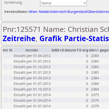
Sortierung
Vereinslisten:
Wien
Niederösterreich
Burgenland
Oberösterrei
Pnr:125571 Name: Christian S
Zeitreihe
,
Grafik Partie-Statis
tnr
St
turnier
bdld
rd
datum
f
K
erg
elo+/-
gegn
Elozahl per 01.04.2012
0
2383
Elozahl per 01.07.2012
0
2383
Elozahl per 01.10.2012
0
2383
Elozahl per 01.01.2013
0
2385
Elozahl per 01.04.2013
0
2384
Elozahl per 01.07.2013
0
2384
Elozahl per 01.10.2013
0
2384
Elozahl per 01.01.2014
0
2375
Elozahl per 01.04.2014
0
2379
Elozahl per 01.07.2014
0
2379