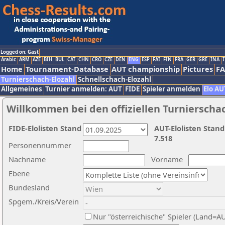
Logged on: Gast
Arabic
ARM
AZE
BIH
BUL
CAT
CHN
CRO
CZE
DEN
ENG
ESP
FAI
FIN
FRA
GER
GRE
INA
I
Home
Tournament-Database
AUT championship
Pictures
F
Turnierschach-Elozahl
Schnellschach-Elozahl
Allgemeines
Turnier anmelden: AUT
FIDE
Spieler anmelden
Elo AU
Willkommen bei den offiziellen Turnierscha
FIDE-Elolisten Stand
AUT-Elolisten Stand
7.518
Personennummer
Nachname
Vorname
Ebene
Bundesland
Spgem./Kreis/Verein
Nur "österreichische" Spieler (Land=A