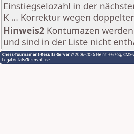
Einstiegselozahl in der nächst
K ... Korrektur wegen doppelt
Hinweis2
Kontumazen werden g
und sind in der Liste nicht enth
Chess-Tournament-Results-Server
© 2006-2026 Heinz Herzog
, CMS-
Legal details/Terms of use