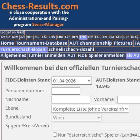
Logged on: Gast
Arabic
ARM
AZE
BIH
BUL
CAT
CHN
CRO
CZE
DEN
ENG
ESP
FAI
FIN
FRA
GER
GRE
INA
I
Home
Tournament-Database
AUT championship
Pictures
F
Turnierschach-Elozahl
Schnellschach-Elozahl
Allgemeines
Turnier anmelden: AUT
FIDE
Spieler anmelden
Elo AU
Willkommen bei den offiziellen Turnierscha
FIDE-Elolisten Stand
AUT-Elolisten Stand
13.945
Personennummer
Nachname
Vorname
Ebene
Bundesland
Spgem./Kreis/Verein
Nur "österreichische" Spieler (Land=A