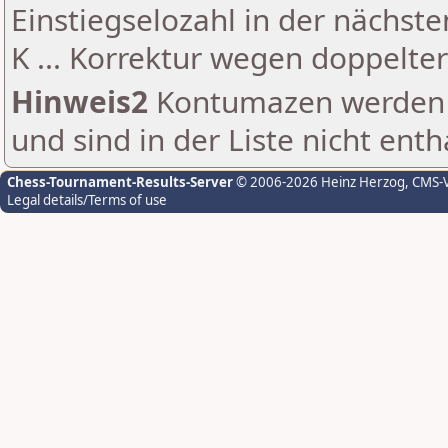
Einstiegselozahl in der nächst
K ... Korrektur wegen doppelt
Hinweis2
Kontumazen werden g
und sind in der Liste nicht enth
Chess-Tournament-Results-Server
© 2006-2026 Heinz Herzog
, CMS-
Legal details/Terms of use