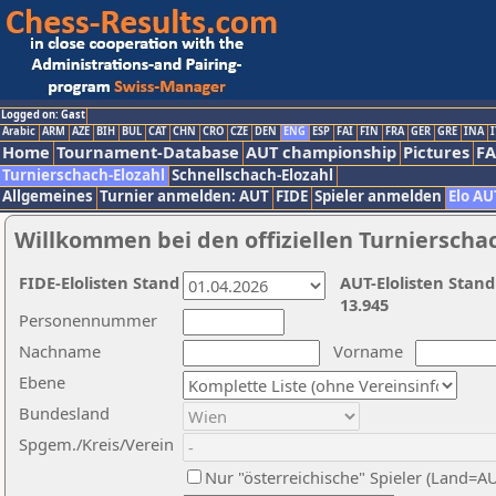
Logged on: Gast
Arabic
ARM
AZE
BIH
BUL
CAT
CHN
CRO
CZE
DEN
ENG
ESP
FAI
FIN
FRA
GER
GRE
INA
I
Home
Tournament-Database
AUT championship
Pictures
F
Turnierschach-Elozahl
Schnellschach-Elozahl
Allgemeines
Turnier anmelden: AUT
FIDE
Spieler anmelden
Elo AU
Willkommen bei den offiziellen Turnierscha
FIDE-Elolisten Stand
AUT-Elolisten Stand
13.945
Personennummer
Nachname
Vorname
Ebene
Bundesland
Spgem./Kreis/Verein
Nur "österreichische" Spieler (Land=A