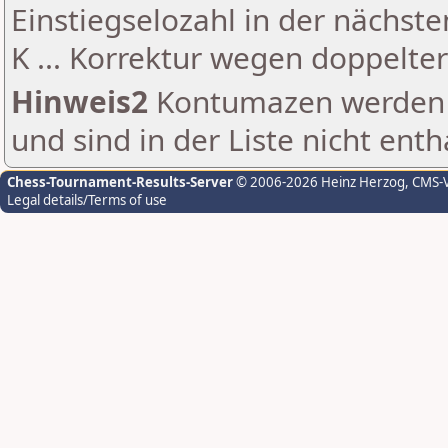
Einstiegselozahl in der nächst
K ... Korrektur wegen doppelt
Hinweis2
Kontumazen werden g
und sind in der Liste nicht enth
Chess-Tournament-Results-Server
© 2006-2026 Heinz Herzog
, CMS-
Legal details/Terms of use