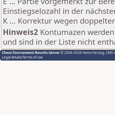
E ... Partie vorgemerkt zur Be
Einstiegselozahl in der nächst
K ... Korrektur wegen doppelt
Hinweis2
Kontumazen werden g
und sind in der Liste nicht enth
Chess-Tournament-Results-Server
© 2006-2026 Heinz Herzog
, CMS-
Legal details/Terms of use