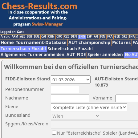
Logged on: Gast
Arabic
ARM
AZE
BIH
BUL
CAT
CHN
CRO
CZE
DEN
ENG
ESP
FAI
FIN
FRA
GER
GRE
INA
I
Home
Tournament-Database
AUT championship
Pictures
F
Turnierschach-Elozahl
Schnellschach-Elozahl
Allgemeines
Turnier anmelden: AUT
FIDE
Spieler anmelden
Elo AU
Willkommen bei den offiziellen Turnierscha
FIDE-Elolisten Stand
AUT-Elolisten Stand
10.879
Personennummer
Nachname
Vorname
Ebene
Bundesland
Spgem./Kreis/Verein
Nur "österreichische" Spieler (Land=A