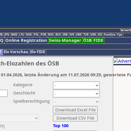
Servert
TA
JPN
MKD
LTU
NED
POL
POR
ROU
RUS
SRB
SVK
SWE
TUR
UKR
VIE
FontSize:11pt
AQ
Online Registration
Swiss-Manager
ÖSB
FIDE
T
Elo Vorschau
Elo FIDE
ch-Elozahlen des ÖSB
 01.04.2026, letzte Änderung am 11.07.2026 09:29, gewertete P
Kategorie
Geschlecht
Spielberechtigung
Top 100
UT)