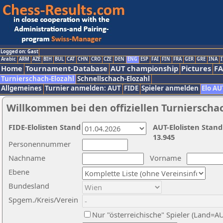
Logged on: Gast
Arabic
ARM
AZE
BIH
BUL
CAT
CHN
CRO
CZE
DEN
ENG
ESP
FAI
FIN
FRA
GER
GRE
INA
I
Home
Tournament-Database
AUT championship
Pictures
F
Turnierschach-Elozahl
Schnellschach-Elozahl
Allgemeines
Turnier anmelden: AUT
FIDE
Spieler anmelden
Elo AU
Willkommen bei den offiziellen Turnierscha
FIDE-Elolisten Stand
AUT-Elolisten Stand
13.945
Personennummer
Nachname
Vorname
Ebene
Bundesland
Spgem./Kreis/Verein
Nur "österreichische" Spieler (Land=A