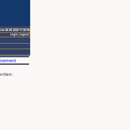
ime 06.08.2026 11:30:56
Login
Logout
artien: