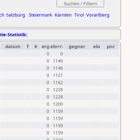
ch
Salzburg
Steiermark
Kärnten
Tirol
Vorarlberg
tie-Statistik
)
datum
f
K
erg
elo+/-
gegner
elo
pnr
0
0
0
1146
0
1146
0
1121
0
1162
0
1228
0
1228
0
1200
0
1159
0
1159
0
1159
0
1159
0
1210