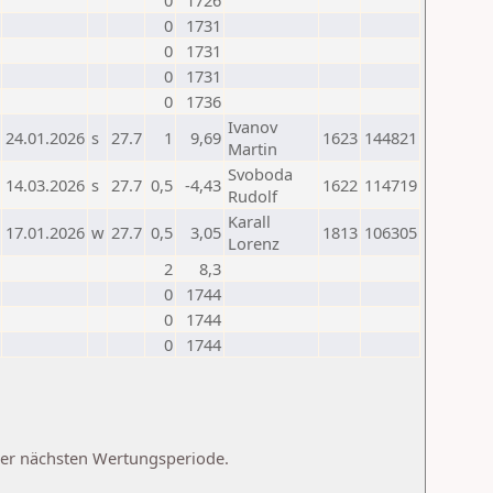
0
1726
0
1731
0
1731
0
1731
0
1736
Ivanov
24.01.2026
s
27.7
1
9,69
1623
144821
Martin
Svoboda
14.03.2026
s
27.7
0,5
-4,43
1622
114719
Rudolf
Karall
17.01.2026
w
27.7
0,5
3,05
1813
106305
Lorenz
2
8,3
0
1744
0
1744
0
1744
 der nächsten Wertungsperiode.