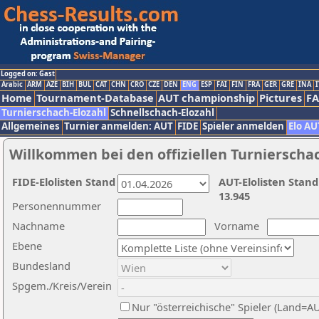
Logged on: Gast
Arabic
ARM
AZE
BIH
BUL
CAT
CHN
CRO
CZE
DEN
ENG
ESP
FAI
FIN
FRA
GER
GRE
INA
I
Home
Tournament-Database
AUT championship
Pictures
F
Turnierschach-Elozahl
Schnellschach-Elozahl
Allgemeines
Turnier anmelden: AUT
FIDE
Spieler anmelden
Elo AU
Willkommen bei den offiziellen Turnierscha
FIDE-Elolisten Stand
AUT-Elolisten Stand
13.945
Personennummer
Nachname
Vorname
Ebene
Bundesland
Spgem./Kreis/Verein
Nur "österreichische" Spieler (Land=A