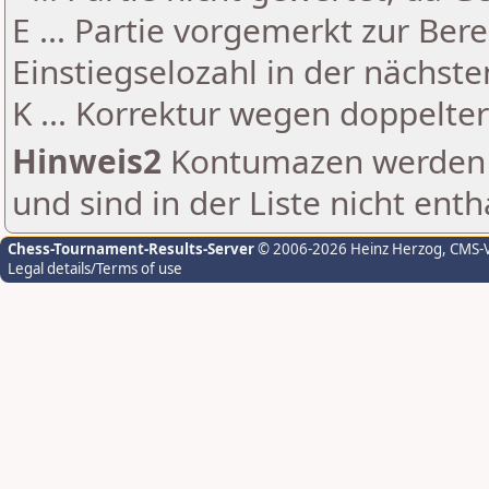
E ... Partie vorgemerkt zur Be
Einstiegselozahl in der nächst
K ... Korrektur wegen doppelt
Hinweis2
Kontumazen werden g
und sind in der Liste nicht enth
Chess-Tournament-Results-Server
© 2006-2026 Heinz Herzog
, CMS-
Legal details/Terms of use