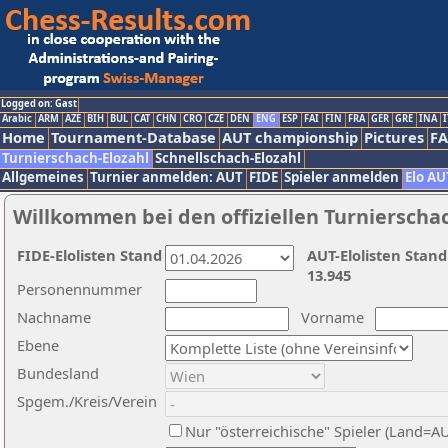
Logged on: Gast
Arabic
ARM
AZE
BIH
BUL
CAT
CHN
CRO
CZE
DEN
ENG
ESP
FAI
FIN
FRA
GER
GRE
INA
I
Home
Tournament-Database
AUT championship
Pictures
F
Turnierschach-Elozahl
Schnellschach-Elozahl
Allgemeines
Turnier anmelden: AUT
FIDE
Spieler anmelden
Elo AU
Willkommen bei den offiziellen Turnierscha
FIDE-Elolisten Stand
AUT-Elolisten Stand
13.945
Personennummer
Nachname
Vorname
Ebene
Bundesland
Spgem./Kreis/Verein
Nur "österreichische" Spieler (Land=A