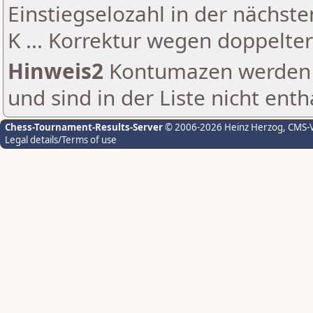
Einstiegselozahl in der nächst
K ... Korrektur wegen doppelt
Hinweis2
Kontumazen werden g
und sind in der Liste nicht enth
Chess-Tournament-Results-Server
© 2006-2026 Heinz Herzog
, CMS-
Legal details/Terms of use