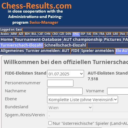
Logged on: Gast
Arabic
ARM
AZE
BIH
BUL
CAT
CHN
CRO
CZE
DEN
ENG
ESP
FAI
FIN
FRA
GER
GRE
INA
I
Home
Tournament-Database
AUT championship
Pictures
F
Turnierschach-Elozahl
Schnellschach-Elozahl
Allgemeines
Turnier anmelden: AUT
FIDE
Spieler anmelden
Elo AU
Willkommen bei den offiziellen Turnierscha
FIDE-Elolisten Stand
AUT-Elolisten Stand
7.518
Personennummer
Nachname
Vorname
Ebene
Bundesland
Spgem./Kreis/Verein
Nur "österreichische" Spieler (Land=A